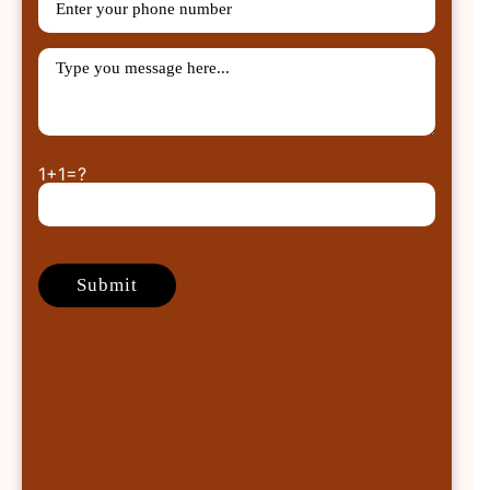
1+1=?