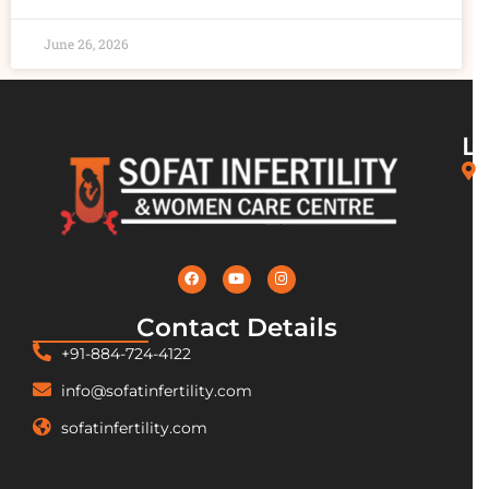
June 26, 2026
L
Contact Details
+91-884-724-4122
info@sofatinfertility.com
sofatinfertility.com