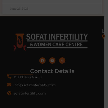
June 26, 2026
L
Contact Details
+91-884-724-4122
info@sofatinfertility.com
sofatinfertility.com