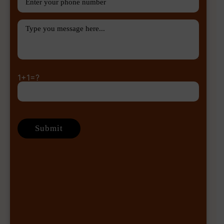
1+1=?