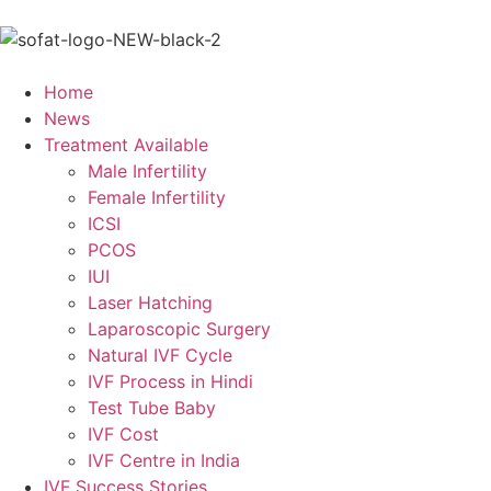
Home
News
Treatment Available
Male Infertility
Female Infertility
ICSI
PCOS
IUI
Laser Hatching
Laparoscopic Surgery
Natural IVF Cycle
IVF Process in Hindi
Test Tube Baby
IVF Cost
IVF Centre in India
IVF Success Stories