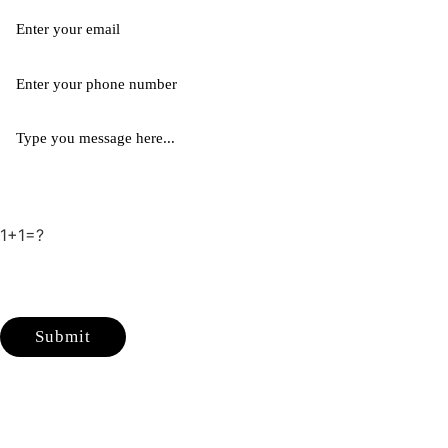
1+1=?