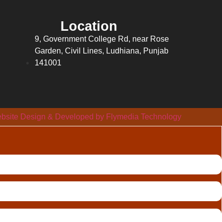
Location
9, Government College Rd, near Rose
Garden, Civil Lines, Ludhiana, Punjab
141001
bsite Design & Developed by Flymedia Technology