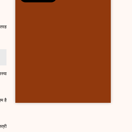
 तरह
स्या
म है
त्री