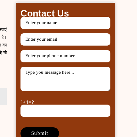
Contact Us
याएं
ी है।
िल का
े तो
1+1=?