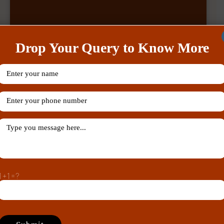
Drop Your Query to Know More
Our Recent Posts
1+1=?