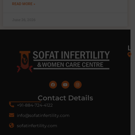
READ MORE »
June 26, 2026
L
Contact Details
+91-884-724-4122
info@sofatinfertility.com
sofatinfertility.com