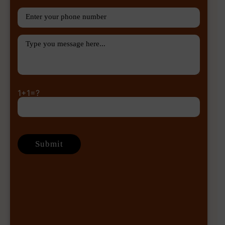
1+1=?