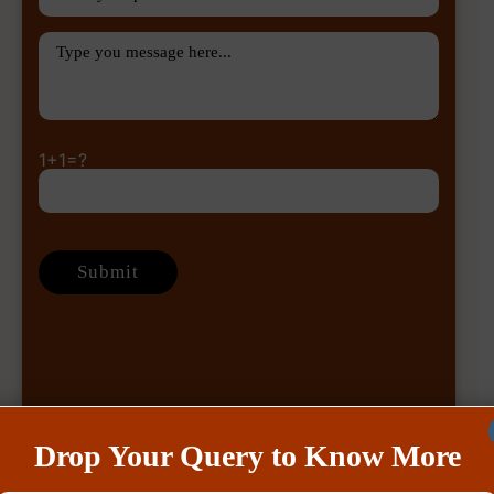
1+1=?
Drop Your Query to Know More