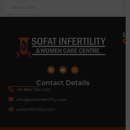
June 26, 2026
L
Contact Details
+91-884-724-4122
info@sofatinfertility.com
sofatinfertility.com