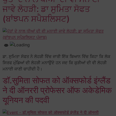
ਜਾਵੇ ਲੋਹੜੀ: ਡਾ ਸੁਮਿਤਾ ਸੋਫਤ
(ਬਾਂਝਪਨ ਸਪੈਸ਼ਲਿਸਟ)
ਡਾ. ਸੁਮਿਤਾ ਸੋਫਤ ਨੇ ਲੋਹੜੀ ਵਿੱਚ ਜਾਰੀ ਇੱਕ ਬਿਆਨ ਵਿੱਚ ਕਿਹਾ ਕਿ ਲੋਕ
ਸਿਰਫ ਮੁੰਡਿਆਂ ਦੀ ਲੋਹੜੀ ਮਨਾਉਂਦੇ ਹਨ ਜਦ ਕਿ ਕੁੜੀਆਂ ਦੀ ਵੀ ਲੋਹੜੀ
ਮਨਾਈ ਜਾਣੀ ਚਾਹੀਦੀ ਹੈ।
डॉ.सुमिता सोफत को ऑक्सफोर्ड इंग्लैंड
ने दी ऑनररी प्रोफेसर ऑफ अकेडेमिक
यूनियन की पदवी